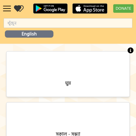
DONATE
English
ঘুম
সকাল - সন্ধ্যা